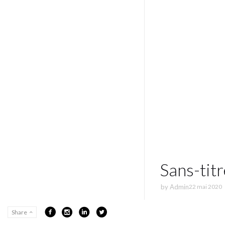
Sans-tit
by
Admin
22 mai 2020
Share